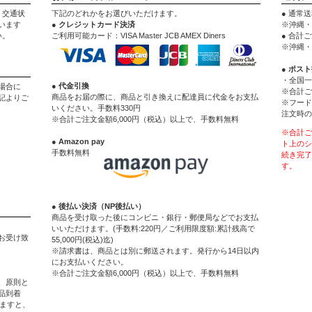
。交通状
下記のどれかをお選びいただけます。
● 通常送
います
● クレジットカード決済
※沖縄・
い。
ご利用可能カード：VISA Master JCB AMEX Diners
● 合計
※沖縄・
● ポス
・全国一
● 代金引換
場合に
※合計ご
商品をお届の際に、商品と引き換えに配達員に代金をお支払
記よりご
※フード
いください。手数料330円
注文時の
※合計ご注文金額6,000円（税込）以上で、手数料無料
※合計ご
● Amazon pay
ト上のシ
手数料無料
続き完了
す。
● 後払い決済（NP後払い）
商品を受け取った後にコンビニ・銀行・郵便局などでお支払
いいただけます。(手数料:220円／ご利用限度額:累計残高で
お受け致
55,000円(税込)迄)
※請求書は、商品とは別に郵送されます。発行から14日以内
にお支払いください。
※合計ご注文金額6,000円（税込）以上で、手数料無料
、原則と
品到着
ぎますと、