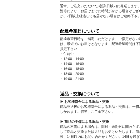
通常、ご注文いただいた3営業日以内に発送します
況等により、お届けまでに時間がかかる場合がござ
が、7日以上経過しても届かない場合はご連絡下さ
配達希望日について
配達希望日時をご指定いただけます。ご指定がない
は、最短でのお届けとなります。配達希望時間は下
指定下さい。
・午前中
・12:00～14:00
・14:00～16:00
・16:00～18:00
・18:00～20:00
・19:00～21:00
返品・交換について
▶ お客様都合による返品・交換
商品発送後のお客様都合による返品・交換は、一切
しかねます。何卒、ご了承下さい。
▶ 商品の不備による返品・交換
商品の不備による場合は、開封・未開封に関わらず
して良品と交換または返品をお受けいたします。商
後、14日以内にお問い合わせください。14日を過