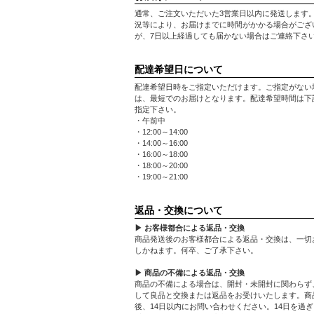
通常、ご注文いただいた3営業日以内に発送します
況等により、お届けまでに時間がかかる場合がござ
が、7日以上経過しても届かない場合はご連絡下さ
配達希望日について
配達希望日時をご指定いただけます。ご指定がない
は、最短でのお届けとなります。配達希望時間は下
指定下さい。
・午前中
・12:00～14:00
・14:00～16:00
・16:00～18:00
・18:00～20:00
・19:00～21:00
返品・交換について
▶ お客様都合による返品・交換
商品発送後のお客様都合による返品・交換は、一切
しかねます。何卒、ご了承下さい。
▶ 商品の不備による返品・交換
商品の不備による場合は、開封・未開封に関わらず
して良品と交換または返品をお受けいたします。商
後、14日以内にお問い合わせください。14日を過