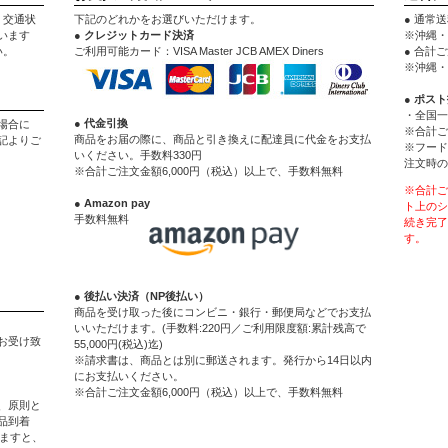
。交通状
下記のどれかをお選びいただけます。
● 通常送
います
● クレジットカード決済
※沖縄・
い。
ご利用可能カード：VISA Master JCB AMEX Diners
● 合計
※沖縄・
● ポス
・全国一
● 代金引換
場合に
※合計ご
商品をお届の際に、商品と引き換えに配達員に代金をお支払
記よりご
※フード
いください。手数料330円
注文時の
※合計ご注文金額6,000円（税込）以上で、手数料無料
※合計ご
● Amazon pay
ト上のシ
手数料無料
続き完了
す。
● 後払い決済（NP後払い）
商品を受け取った後にコンビニ・銀行・郵便局などでお支払
いいただけます。(手数料:220円／ご利用限度額:累計残高で
お受け致
55,000円(税込)迄)
※請求書は、商品とは別に郵送されます。発行から14日以内
にお支払いください。
※合計ご注文金額6,000円（税込）以上で、手数料無料
、原則と
品到着
ぎますと、