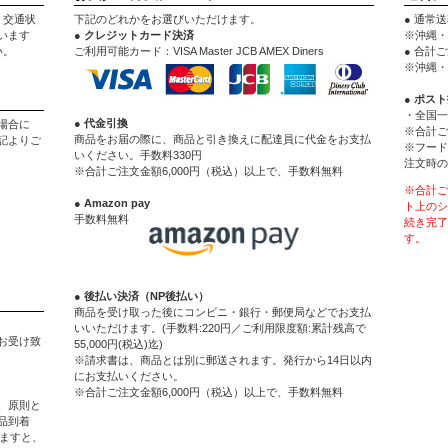
。交通状
下記のどれかをお選びいただけます。
● 通常送
います
● クレジットカード決済
※沖縄・
い。
ご利用可能カード：VISA Master JCB AMEX Diners
● 合計
※沖縄・
● ポス
・全国一
● 代金引換
場合に
※合計ご
商品をお届の際に、商品と引き換えに配達員に代金をお支払
記よりご
※フード
いください。手数料330円
注文時の
※合計ご注文金額6,000円（税込）以上で、手数料無料
※合計ご
● Amazon pay
ト上のシ
手数料無料
続き完了
す。
● 後払い決済（NP後払い）
商品を受け取った後にコンビニ・銀行・郵便局などでお支払
いいただけます。(手数料:220円／ご利用限度額:累計残高で
お受け致
55,000円(税込)迄)
※請求書は、商品とは別に郵送されます。発行から14日以内
にお支払いください。
※合計ご注文金額6,000円（税込）以上で、手数料無料
、原則と
品到着
ぎますと、