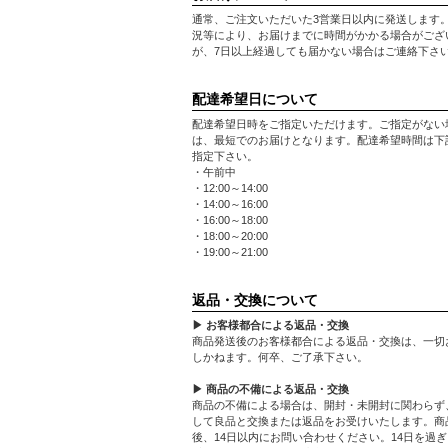
通常、ご注文いただいた3営業日以内に発送します
況等により、お届けまでに時間がかかる場合がござ
が、7日以上経過しても届かない場合はご連絡下さ
配達希望日について
配達希望日時をご指定いただけます。ご指定がない
は、最短でのお届けとなります。配達希望時間は下
指定下さい。
・午前中
・12:00～14:00
・14:00～16:00
・16:00～18:00
・18:00～20:00
・19:00～21:00
返品・交換について
▶ お客様都合による返品・交換
商品発送後のお客様都合による返品・交換は、一切
しかねます。何卒、ご了承下さい。
▶ 商品の不備による返品・交換
商品の不備による場合は、開封・未開封に関わらず
して良品と交換または返品をお受けいたします。商
後、14日以内にお問い合わせください。14日を過