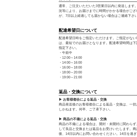
通常、ご注文いただいた3営業日以内に発送します
況等により、お届けまでに時間がかかる場合がござ
が、7日以上経過しても届かない場合はご連絡下さ
配達希望日について
配達希望日時をご指定いただけます。ご指定がない
は、最短でのお届けとなります。配達希望時間は下
指定下さい。
・午前中
・12:00～14:00
・14:00～16:00
・16:00～18:00
・18:00～20:00
・19:00～21:00
返品・交換について
▶ お客様都合による返品・交換
商品発送後のお客様都合による返品・交換は、一切
しかねます。何卒、ご了承下さい。
▶ 商品の不備による返品・交換
商品の不備による場合は、開封・未開封に関わらず
して良品と交換または返品をお受けいたします。商
後、14日以内にお問い合わせください。14日を過