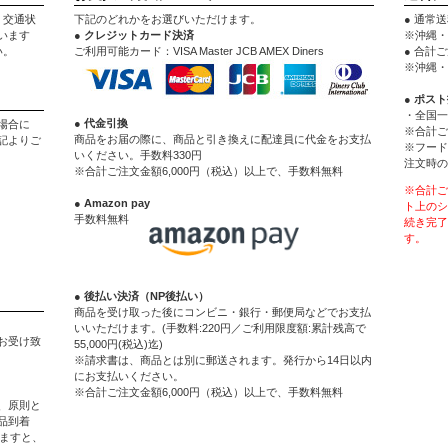
。交通状
下記のどれかをお選びいただけます。
● 通常送
います
● クレジットカード決済
※沖縄・
い。
ご利用可能カード：VISA Master JCB AMEX Diners
● 合計
※沖縄・
● ポス
・全国一
● 代金引換
場合に
※合計ご
商品をお届の際に、商品と引き換えに配達員に代金をお支払
記よりご
※フード
いください。手数料330円
注文時の
※合計ご注文金額6,000円（税込）以上で、手数料無料
※合計ご
● Amazon pay
ト上のシ
手数料無料
続き完了
す。
● 後払い決済（NP後払い）
商品を受け取った後にコンビニ・銀行・郵便局などでお支払
いいただけます。(手数料:220円／ご利用限度額:累計残高で
お受け致
55,000円(税込)迄)
※請求書は、商品とは別に郵送されます。発行から14日以内
にお支払いください。
※合計ご注文金額6,000円（税込）以上で、手数料無料
、原則と
品到着
ぎますと、